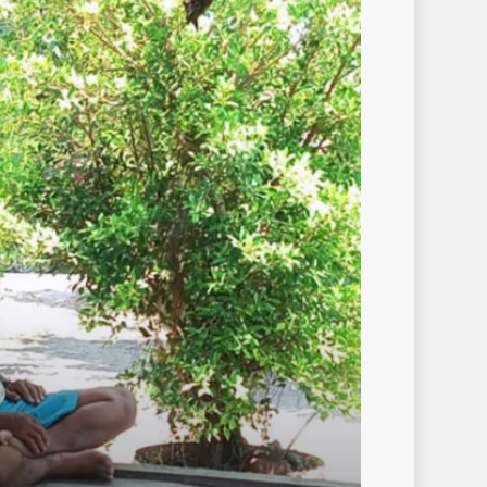
ra
ra
un