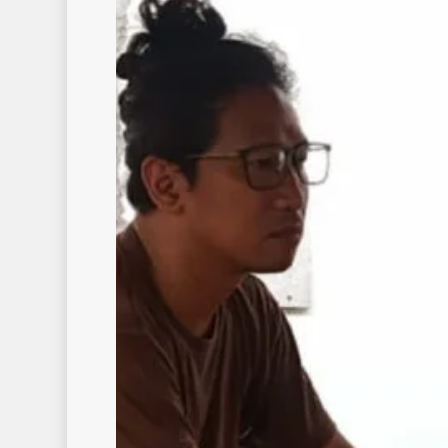
Bertemu
Warga
Muara
Putat