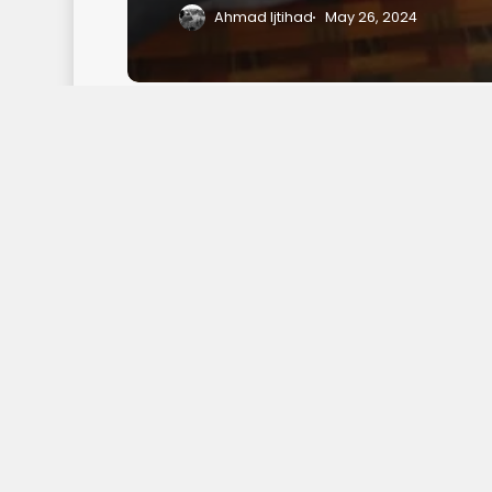
Ahmad Ijtihad
May 26, 2024
MEMAHAMI
KAIDAH-
KAIDAH
DOKUMENTASI
DAN
DIGITALISASI