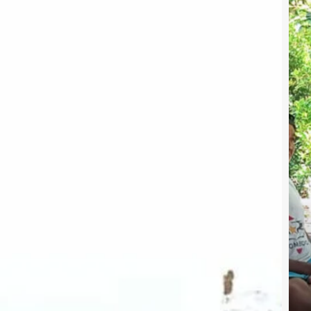
Mua
Sua
di
Dus
Sira