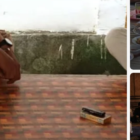
UPA
PEM
BAN
ME
202
“MO
AIR”