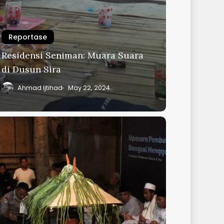
Reportase
Residensi Seniman: Muara Suara
di Dusun Sira
Ahmad Ijtihad
May 22, 2024
CARA
BUKAAN
GSAL
NGGAWE
4
NTASE