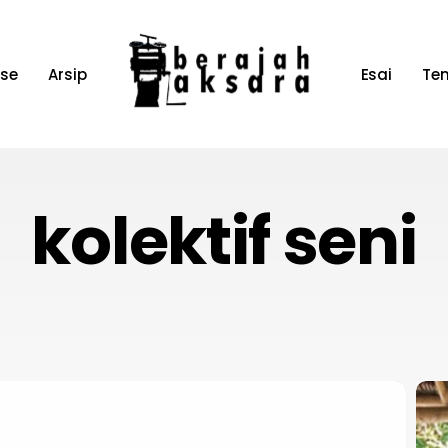
ase
Arsip
Esai
Te
kolektif seni
Resi
Sen