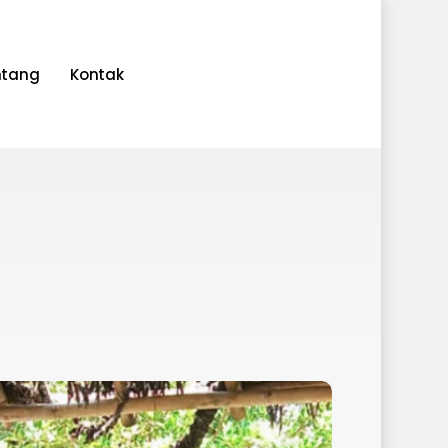
ntang
Kontak
densi
iman: