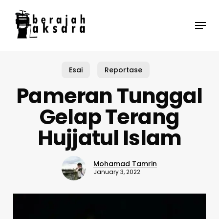
Skip
to
Menu
main
content
Esai
Reportase
Pameran Tunggal
Gelap Terang
Hujjatul Islam
Mohamad Tamrin
January 3, 2022