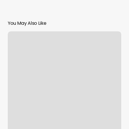
You May Also Like
Check
the
font,
dimension,
spacing,
and
placement
in