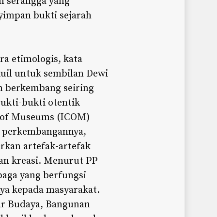
m serangga yang
impan bukti sejarah
ra etimologis, kata
uil untuk sembilan Dewi
m berkembang seiring
kti-bukti otentik
l of Museums (ICOM)
an perkembangannya,
an artefak-artefak
dan kreasi. Menurut PP
baga yang berfungsi
a kepada masyarakat.
ar Budaya, Bangunan