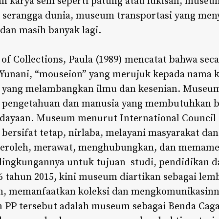
 karya seni seperti patung atau lukisan, museu
erangga dunia, museum transportasi yang meny
dan masih banyak lagi.
 of Collections, Paula (1989) mencatat bahwa seca
 Yunani, “mouseion” yang merujuk kepada nama k
 yang melambangkan ilmu dan kesenian. Museu
pengetahuan dan manusia yang membutuhkan bu
budayaan. Museum menurut International Counci
bersifat tetap, nirlaba, melayani masyarakat d
roleh, merawat, menghubungkan, dan memamerk
n lingkungannya untuk tujuan studi, pendidikan 
6 tahun 2015, kini museum diartikan sebagai lem
, memanfaatkan koleksi dan mengkomunikasinny
m PP tersebut adalah museum sebagai Benda Cag