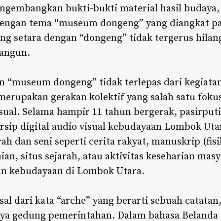
ngembangkan bukti-bukti material hasil budaya,
dengan tema “museum dongeng” yang diangkat pas
yang setara dengan “dongeng” tidak tergerus hilan
bangun.
museum dongeng” tidak terlepas dari kegiatan 
merupakan gerakan kolektif yang salah satu foku
sual. Selama hampir 11 tahun bergerak, pasirputi
rsip digital audio visual kebudayaan Lombok Ut
h dan seni seperti cerita rakyat, manuskrip (fi
anian, situs sejarah, atau aktivitas keseharian mas
n kebudayaan di Lombok Utara.
asal dari kata “arche” yang berarti sebuah cata
nya gedung pemerintahan. Dalam bahasa Belanda 