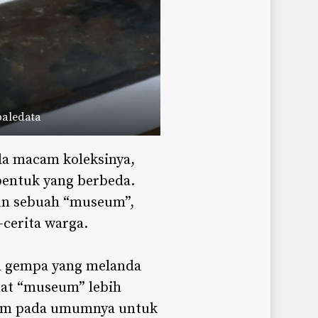
baledata
a macam koleksinya,
entuk yang berbeda.
un sebuah “museum”,
-cerita warga.
a gempa yang melanda
hat “museum” lebih
seum pada umumnya untuk