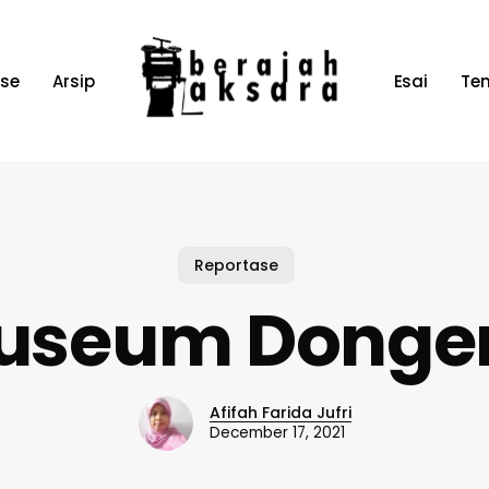
ase
Arsip
Esai
Te
Reportase
useum Donge
Afifah Farida Jufri
December 17, 2021