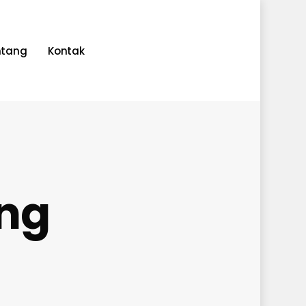
ntang
Kontak
ng