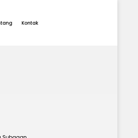
ntang
Kontak
ng Subagan