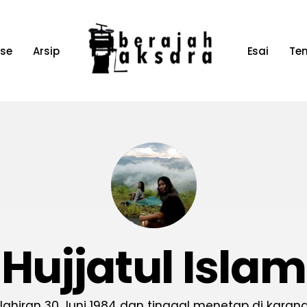
ase
Arsip
Esai
Te
Hujjatul Islam
lahiran 30 Juni 1984 dan tinggal menetap di kara