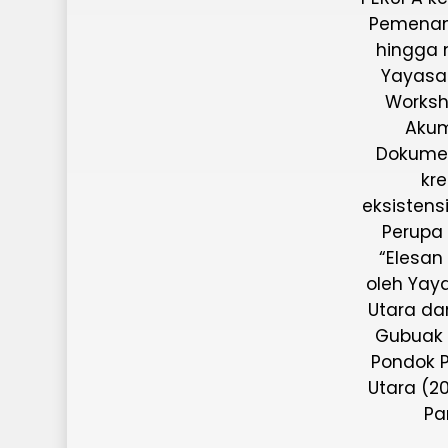
Pemenan
hingga 
Yayasan
Worksh
Akum
Dokument
kre
eksistens
Perupa
“Elesan
oleh Yaya
Utara da
Gubuak K
Pondok 
Utara (2
Pa