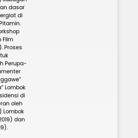
an dasar
rgiat di
Pitamin.
orkshop
 Film
). Proses
ntuk
eh Perupa-
umenter
enggawe”
pa” Lombok
idensi di
eran oleh
) Lombok
2019) dan
9).