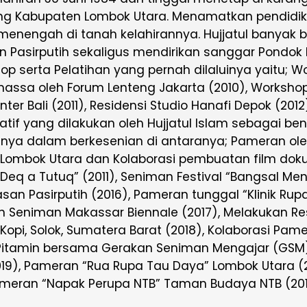
g Kabupaten Lombok Utara. Menamatkan pendidik
menengah di tanah kelahirannya. Hujjatul banyak be
 Pasirputih sekaligus mendirikan sanggar Pondok 
op serta Pelatihan yang pernah dilaluinya yaitu; W
assa oleh Forum Lenteng Jakarta (2010), Workshop
er Bali (2011), Residensi Studio Hanafi Depok (2012
atif yang dilakukan oleh Hujjatul Islam sebagai be
inya dalam berkesenian di antaranya; Pameran ol
 Lombok Utara dan Kolaborasi pembuatan film dok
 Deq a Tutuq” (2011), Seniman Festival “Bangsal M
san Pasirputih (2016), Pameran tunggal “Klinik Ru
n Seniman Makassar Biennale (2017), Melakukan Res
opi, Solok, Sumatera Barat (2018), Kolaborasi Pam
Pitamin bersama Gerakan Seniman Mengajar (GSM
019), Pameran “Rua Rupa Tau Daya” Lombok Utara (
meran “Napak Perupa NTB” Taman Budaya NTB (201